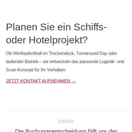
Planen Sie ein Schiffs-
oder Hotelprojekt?
Ob Werftaufenthalt im Trockendock, Turnaround Day oder
laufender Betrieb – wir entwickeln das passende Logistik- und
Scan-Konzept für Ihr Vorhaben.
JETZT KONTAKT AUFNEHMEN →
Kommentarnavigation
ZURÜCK
Die Buchungsentscheidung fällt vor der