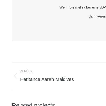
Wenn Sie mehr über eine 3D-Vi
dann verein
Project
ZURÜCK
navigation
Heritance Aarah Maldives
Previous
project:
Related projects