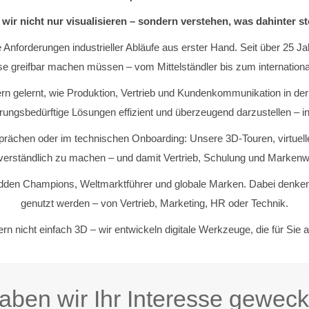
 wir nicht nur visualisieren – sondern verstehen, was dahinter st
e Anforderungen industrieller Abläufe aus erster Hand. Seit über 2
e greifbar machen müssen – vom Mittelständler bis zum international
rn gelernt, wie Produktion, Vertrieb und Kundenkommunikation in der I
rungsbedürftige Lösungen effizient und überzeugend darzustellen – in
esprächen oder im technischen Onboarding: Unsere 3D-Touren, virtuel
verständlich zu machen – und damit Vertrieb, Schulung und Markenw
dden Champions, Weltmarktführer und globale Marken. Dabei denken w
genutzt werden – von Vertrieb, Marketing, HR oder Technik.
fern nicht einfach 3D – wir entwickeln digitale Werkzeuge, die für Sie a
aben wir Ihr Interesse geweck