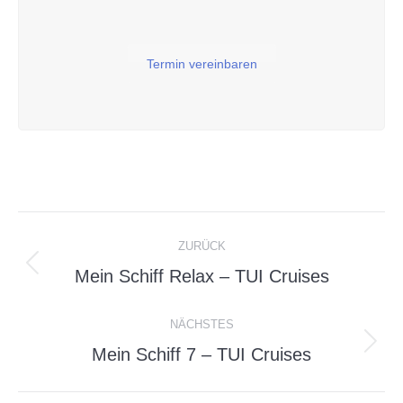
Termin vereinbaren
Project
ZURÜCK
navigation
Mein Schiff Relax – TUI Cruises
Previous
project:
NÄCHSTES
Mein Schiff 7 – TUI Cruises
Next
project: