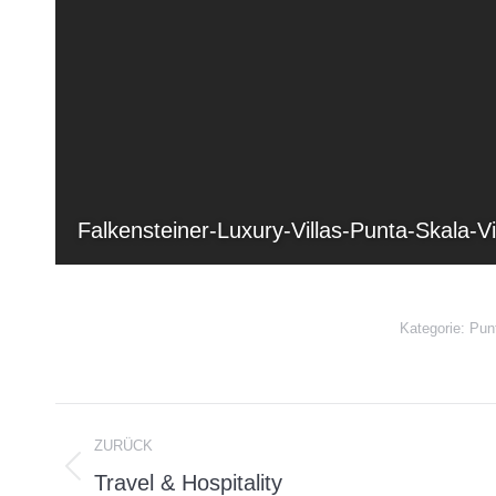
Falkensteiner-Luxury-Villas-Punta-Skala-
Kategorie:
Pun
Album-
ZURÜCK
Navigation
Travel & Hospitality
Vorheriges