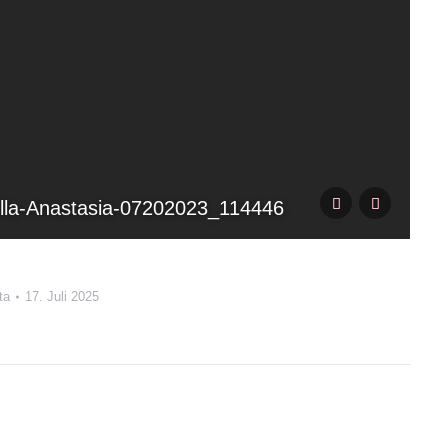
Villa-Anastasia-07202023_114446
F
ta
17. Juli 2025