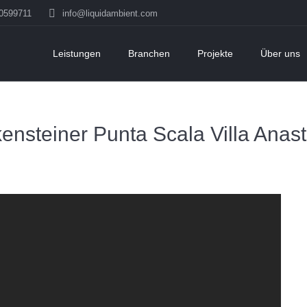
50599711
info@liquidambient.com
Leistungen
Branchen
Projekte
Über uns
ensteiner Punta Scala Villa Anas