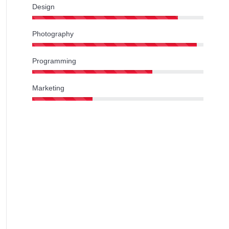
Design
Photography
Programming
Marketing
alkensteiner-Luxury-Villas-Punta-Skala-Villa-Ana